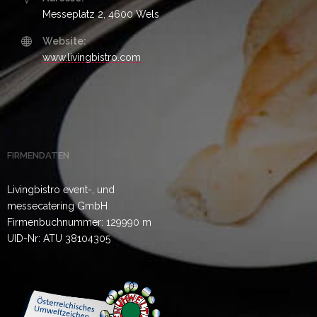
Messeplatz 2, 4600 Wels
Website:
www.livingbistro.com
FIRMENDATEN
Livingbistro event-, und
messecatering GmbH
Firmenbuchnummer: 129990 m
UID-Nr: ATU 38104305