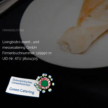
FIRMENDATEN
Livingbistro event-, und
messecatering GmbH
Firmenbuchnummer: 129990 m
UID-Nr: ATU 38104305