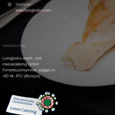
Website:
www.livingbistro.com
FIRMENDATEN
Livingbistro event-, und
messecatering GmbH
Firmenbuchnummer: 129990 m
UID-Nr: ATU 38104305