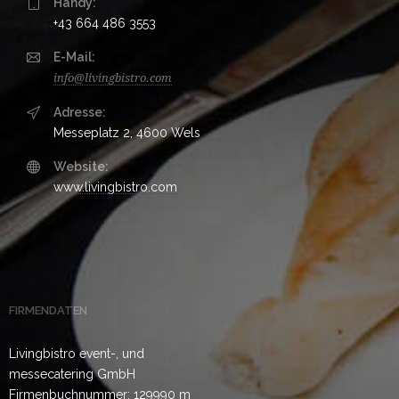
Handy:
+43 664 486 3553
E-Mail:
info@livingbistro.com
Adresse:
Messeplatz 2, 4600 Wels
Website:
www.livingbistro.com
FIRMENDATEN
Livingbistro event-, und
messecatering GmbH
Firmenbuchnummer: 129990 m