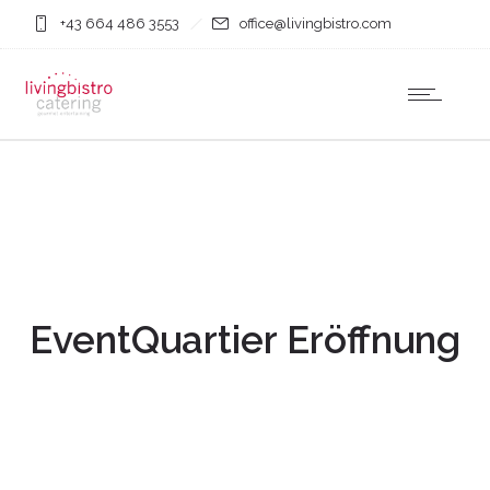
+43 664 486 3553
office@livingbistro.com
EventQuartier Eröffnung