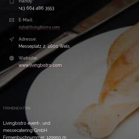
Handy:
+43 664 486 3553
E-Mail:
info@livingbistro.com
Adresse:
Messeplatz 2, 4600 Wels
Website:
www.livingbistro.com
FIRMENDATEN
Livingbistro event-, und
messecatering GmbH
Firmenbuchnummer: 129990 m